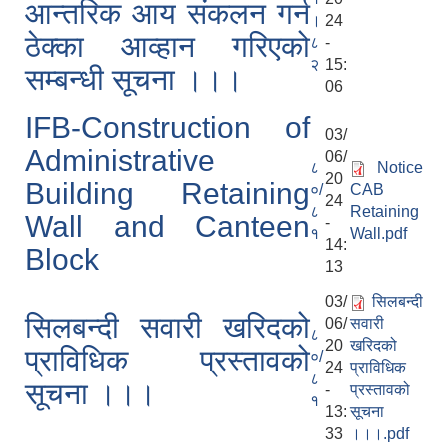
आन्तरिक आय संकलन गर्न
।
24
ठेक्का आव्हान गरिएको
८
-
२
15:
सम्बन्धी सूचना ।।।
06
IFB-Construction of
03/
Administrative
06/
८
Notice
20
Building Retaining
०/
CAB
24
८
Retaining
Wall and Canteen
-
१
Wall.pdf
14:
Block
13
03/
सिलबन्दी
सिलबन्दी सवारी खरिदको
06/
सवारी
८
20
खरिदको
प्राविधिक प्रस्तावको
०/
24
प्राविधिक
८
सूचना ।।।
-
प्रस्तावको
१
13:
सूचना
33
।।।.pdf