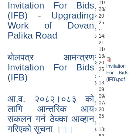
11/
Invitation For Bids
८
28/
(IFB) - Upgrading
२
20
।
25
Work of Dovan
८
-
Palika Road
३
14:
21
11/
बोलपत्र आमन्त्रण
८
13/
२
20
Invitation For Bids
Invitation
।
25
For Bids
(IFB)
८
-
(IFB).pdf
३
13:
09
09/
आ.व. २०८२।०८३ को
८
07/
लागि आन्तरिक आय
२
20
।
25
संकलन गर्न ठेक्का आव्हान
८
-
गरिएको सूचना ।।।
३
13: