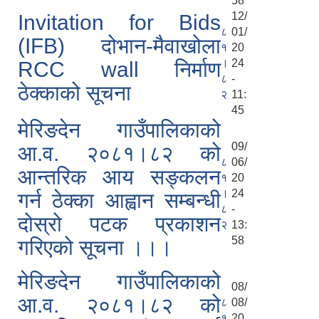
58
12/
Invitation for Bids
८
01/
(IFB) दोभान-मैवाखोला
१
20
।
24
RCC wall निर्माण
८
-
ठेक्काको सूचना
२
11:
45
मेरिङदेन गाउँपालिकाको
09/
आ.व. २०८१।८२ को
८
06/
आन्तरिक आय सङ्कलन
१
20
।
24
गर्न ठेक्का आह्वान सम्बन्धी
८
-
दोस्रो पटक प्रकाशन
२
13:
58
गरिएको सूचना ।।।
मेरिङदेन गाउँपालिकाको
08/
आ.व. २०८१।८२ को
८
08/
१
20