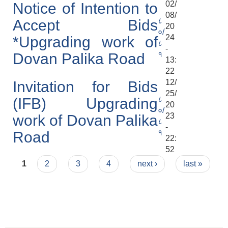
02/
Notice of Intention to
08/
८
Accept Bids
20
०/
24
*Upgrading work of
८
-
१
Dovan Palika Road
13:
22
12/
Invitation for Bids
25/
८
(IFB) Upgrading
20
०/
23
work of Dovan Palika
८
-
१
Road
22:
52
Pages
1
2
3
4
next ›
last »