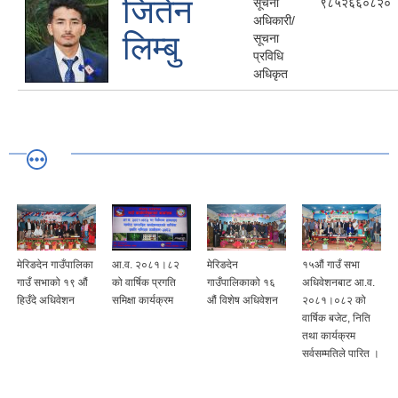
जितेन
सूचना
९८५२६६०८२०
अधिकारी/
लिम्बु
सूचना
प्रविधि
अधिकृत
मेरिङदेन गाउँपालिका
आ.व. २०८१।८२
मेरिङदेन
१५औं गाउँ सभा
गाउँ सभाको १९ औं
को वार्षिक प्रगति
गाउँपालिकाको १६
अधिवेशनबाट आ.व.
हिउँदे अधिवेशन
समिक्षा कार्यक्रम
औं विशेष अधिवेशन
२०८१।०८२ को
वार्षिक बजेट, निति
तथा कार्यक्रम
सर्वसम्मतिले पारित ।