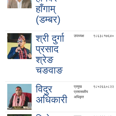
हाँगाम्
(डम्बर)
श्री दुर्गा
उपाध्यक्ष
९८६३८१७६४०
प्रसाद
श्रेङ
चङवाङ
विदुर
प्रमुख
९८५२६६०८२२
प्रशासकीय
अधिकारी
अधिकृत