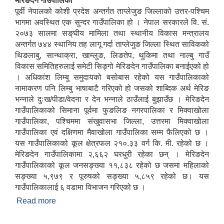
मेरिङदेन गाउँपालिका
पूर्वी नेपालको कोशी प्रदेश अन्तर्गत ताप्लेजुङ जिल्लाको उत्तर-पश्‍चिम
भागमा अवस्थित एक सुन्दर गाउँपालिका हो । नेपाल सरकारले वि. सं.
२०७३ सालमा सङ्‌घीय मामिला तथा स्थानीय विकास मन्‍त्रालय
अन्तर्गत ७४४ स्थानिय तह लागू गर्दा ताप्लेजुङ जिल्ला स्थित साविकको
थिङलाबु, सान्थाक्रा, खाम्लुङ, लिङतेप, थुकिमा तथा नाल्बु गाउँ
विकास समितिहरुलाई समेटी सिङ्‍गो मेरिङदेन गाउँपालिका बनाईएको हो
। अधिकांश लिम्बु समुदायको बसोबास रहेको यस गाउँपालिकाको
नामाकरण पनि लिम्बु भाषाबाटै गरिएको हो जसको शाब्दिक अर्थ मेरिङ
भन्‍नाले दुःख/पीडा/वेदना र देन भन्‍नाले ठाउँलाई बुझाउँछ । मेरिङदेन
गाउँपालिकाको सिमाना पूर्वमा फुङलिङ नगरपालिका र मिक्‍वाखोला
गाउँपालिका, पश्‍चिममा संखुवासभा जिल्ला, उत्तरमा मिक्‍वाखोला
गाउँपालिका एवं दक्षिणमा मैवाखोला गाउँपालिका सम्म फैलिएको छ ।
यस गाउँपालिकाको कूल क्षेत्रफल २१०.३३ वर्ग कि. मी. रहेको छ ।
मेरिङदेन गाउँपालिकामा २,६६२ घरधुरी रहेका छन् । मेरिङदेन
गाउँपालिकाको कूल जनसङ्ख्या ११,८३८ रहेको छ जसमा महिलाको
सङ्ख्या ५,९७९ र पूरुषको सङ्ख्या ५,८५९ रहेको छ। यस
गाउँपालिकालाई ६ वडामा विभाजन गरिएको छ ।
Read more
about मेरिङदेन गाउँपालिकाको परिचय