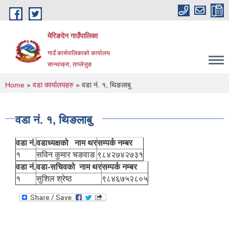
Skip to main content
मेरिङदेन गाउँपालिका
गाउँ कार्यपालिकाको कार्यालय
सान्थाक्रा, ताप्लेजुङ
You are here
Home
»
वडा कार्यालयहरु
» वडा नं. १, थिङलाबु
वडा नं. १, थिङलाबु
वडा नं.
वडाध्यक्षको नाम थर
सम्पर्क नम्बर
१
सविन कुमार चङवाङ
९८४२७४२७३१
वडा नं.
वडा-सचिवको नाम थर
सम्पर्क नम्बर
१
सुशिल श्रेष्ठ
९८४६७५२८०५