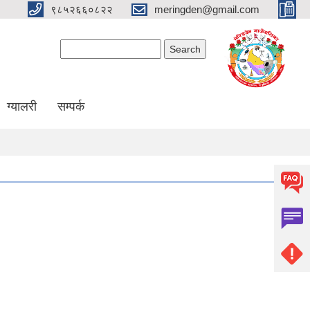
९८५२६६०८२२
meringden@gmail.com
Search form
Search
ग्यालरी
सम्पर्क