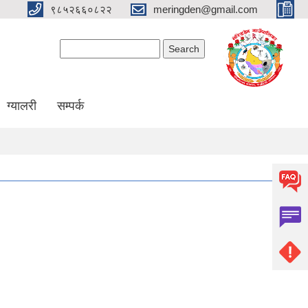
९८५२६६०८२२
meringden@gmail.com
Search form
Search
ग्यालरी
सम्पर्क