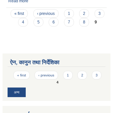
Read more
about कार्यलय सहयोगी भर्ना सम्बन्धी
Pages
« first
‹ previous
1
2
3
4
5
6
7
8
9
ऐन, कानुन तथा निर्देशिका
Pages
« first
‹ previous
1
2
3
4
अन्य