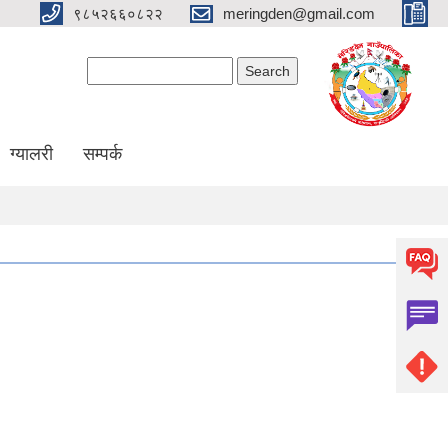
९८५२६६०८२२
meringden@gmail.com
Search form
Search
ग्यालरी
सम्पर्क