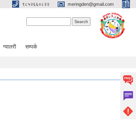
९८५२६६०८२२
meringden@gmail.com
Search form
Search
ग्यालरी
सम्पर्क