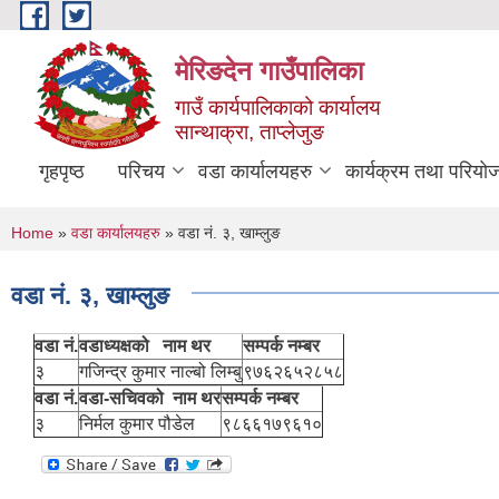
Skip to main content
मेरिङदेन गाउँपालिका
गाउँ कार्यपालिकाको कार्यालय
सान्थाक्रा, ताप्लेजुङ
गृहपृष्ठ
परिचय
वडा कार्यालयहरु
कार्यक्रम तथा परियो
You are here
Home
»
वडा कार्यालयहरु
» वडा नं. ३, खाम्लुङ
वडा नं. ३, खाम्लुङ
वडा नं.
वडाध्यक्षको नाम थर
सम्पर्क नम्बर
३
गजिन्द्र कुमार नाल्बो लिम्बु
९७६२६५२८५८
वडा नं.
वडा-सचिवको नाम थर
सम्पर्क नम्बर
३
निर्मल कुमार पौडेल
९८६६१७९६१०