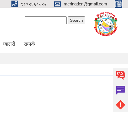
९८५२६६०८२२
meringden@gmail.com
Search form
Search
ग्यालरी
सम्पर्क