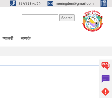
९८५२६६०८२२
meringden@gmail.com
Search form
Search
ग्यालरी
सम्पर्क