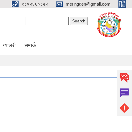
९८५२६६०८२२
meringden@gmail.com
Search form
Search
ग्यालरी
सम्पर्क